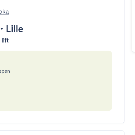
oka
•
Lille
lift
epen
k