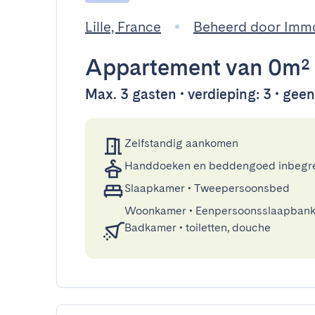
Lille, France
Beheerd door Imm
Appartement
van 0m²
Max. 3 gasten • verdieping: 3 • geen 
Zelfstandig aankomen
Handdoeken en beddengoed inbegr
Slaapkamer
•
Tweepersoonsbed
Woonkamer
•
Eenpersoonsslaapban
Badkamer
•
toiletten, douche