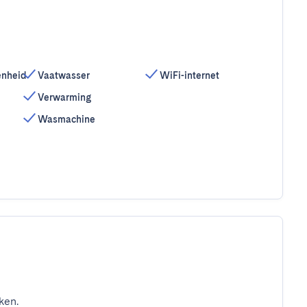
enheid
Vaatwasser
WiFi-internet
Verwarming
Wasmachine
ken.