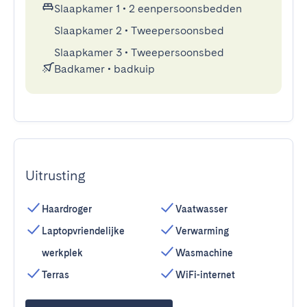
Slaapkamer 1
•
2 eenpersoonsbedden
Slaapkamer 2
•
Tweepersoonsbed
Slaapkamer 3
•
Tweepersoonsbed
Badkamer
•
badkuip
Uitrusting
Haardroger
Vaatwasser
Laptopvriendelijke
Verwarming
werkplek
Wasmachine
Terras
WiFi-internet