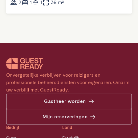
2
1
1
38 m²
Onvergetelijke verblijven voor reizigers en 
professionele beheersdiensten voor eigenaren. Omarm 
uw verblijf met GuestReady.
Gastheer worden
Mijn reserveringen
Bedrijf
Land