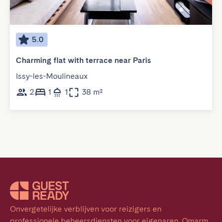
5.0
Charming flat with terrace near Paris
Issy-les-Moulineaux
2
1
1
38 m²
Onvergetelijke verblijven voor reizigers en 
professionele beheersdiensten voor eigenaren. Omarm 