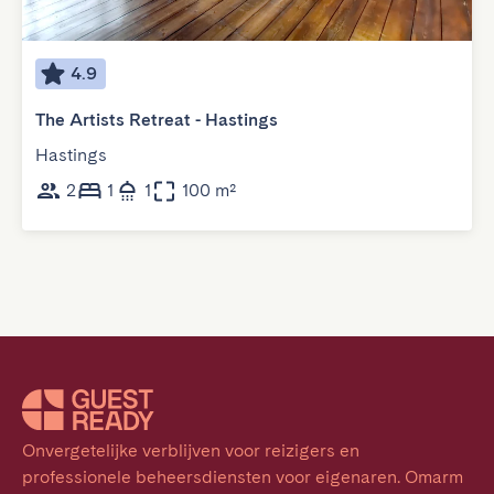
4.9
The Artists Retreat - Hastings
Hastings
2
1
1
100 m²
Onvergetelijke verblijven voor reizigers en 
professionele beheersdiensten voor eigenaren. Omarm 