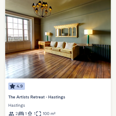
4.9
The Artists Retreat - Hastings
Hastings
2
1
1
100 m²