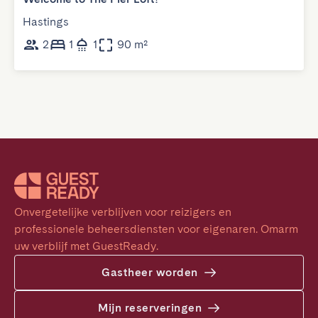
Hastings
2
1
1
90 m²
Onvergetelijke verblijven voor reizigers en 
professionele beheersdiensten voor eigenaren. Omarm 
uw verblijf met GuestReady.
Gastheer worden
Mijn reserveringen