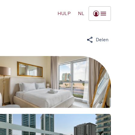
HULP
NL
Delen