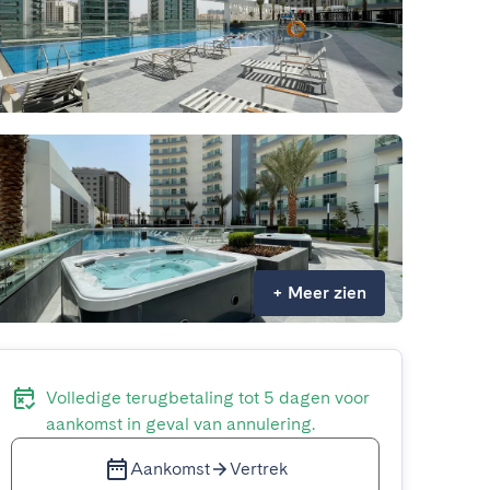
+
Meer zien
Volledige terugbetaling tot 5 dagen voor
aankomst in geval van annulering.
Aankomst
Vertrek