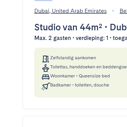
Dubai, United Arab Emirates
Be
Studio
van 44m²
•
Dub
Max. 2 gasten • verdieping: 1 • toega
Zelfstandig aankomen
Toilettas, handdoeken en beddengo
Woonkamer
•
Queensize bed
Badkamer
•
toiletten, douche