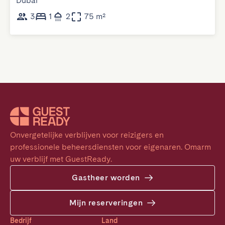
Dubai
3
1
2
75 m²
Onvergetelijke verblijven voor reizigers en 
professionele beheersdiensten voor eigenaren. Omarm 
uw verblijf met GuestReady.
Gastheer worden
Mijn reserveringen
Bedrijf
Land