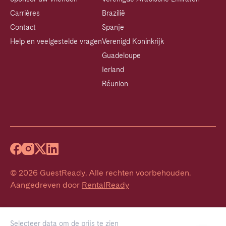
Carrières
Brazilië
Contact
Spanje
Help en veelgestelde vragen
Verenigd Koninkrijk
Guadeloupe
Ierland
Réunion
©
2026
GuestReady
.
Alle rechten voorbehouden.
Aangedreven door
RentalReady
Selecteer data om de prijs te zien