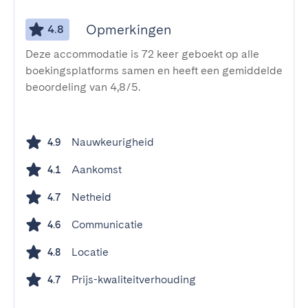
Opmerkingen
4.8
Deze accommodatie is 72 keer geboekt op alle
boekingsplatforms samen en heeft een gemiddelde
beoordeling van 4,8/5.
Nauwkeurigheid
4.9
Aankomst
4.1
Netheid
4.7
Communicatie
4.6
Locatie
4.8
Prijs-kwaliteitverhouding
4.7