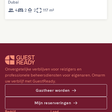
Dubai
4
2
2
117 m²
Onvergetelijke verblijven voor reizigers en 
professionele beheersdiensten voor eigenaren. Omarm 
uw verblijf met GuestReady.
Gastheer worden
Mijn reserveringen
Bedrijf
Land