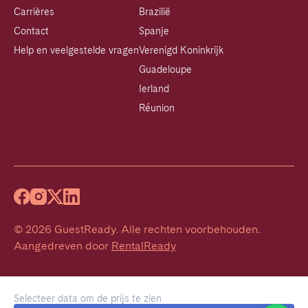
Carrières
Brazilië
Contact
Spanje
Help en veelgestelde vragen
Verenigd Koninkrijk
Guadeloupe
Ierland
Réunion
©
2026
GuestReady
.
Alle rechten voorbehouden.
Aangedreven door
RentalReady
Selecteer data om de prijs te zien
Welcome!