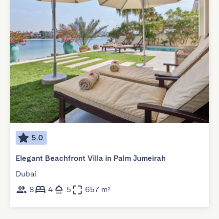
5.0
Elegant Beachfront Villa in Palm Jumeirah
Dubai
8
4
5
657 m²