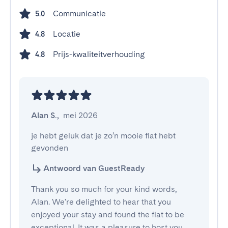
Communicatie
5.0
Locatie
4.8
Prijs-kwaliteitverhouding
4.8
Alan S.
,
mei 2026
je hebt geluk dat je zo’n mooie flat hebt 
gevonden
Antwoord van GuestReady
Thank you so much for your kind words,
Alan. We're delighted to hear that you
enjoyed your stay and found the flat to be
exceptional. It was a pleasure to host you