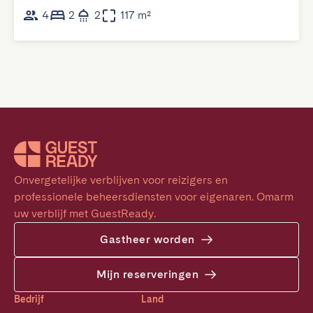
4
2
2
117 m²
Onvergetelijke verblijven voor reizigers en 
professionele beheersdiensten voor eigenaren. Omarm 
uw verblijf met GuestReady.
Gastheer worden
Mijn reserveringen
Bedrijf
Land