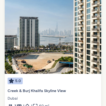
5.0
Creek & Burj Khalifa Skyline View
Dubai
3
1
1
60 m²