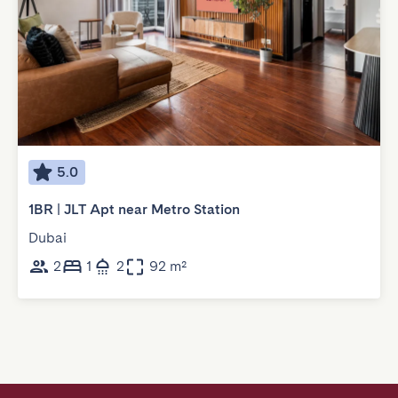
5.0
1BR | JLT Apt near Metro Station
Dubai
2
1
2
92 m²