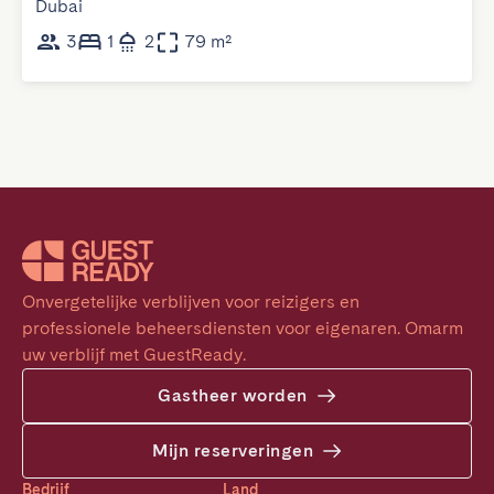
Dubai
3
1
2
79 m²
Onvergetelijke verblijven voor reizigers en 
professionele beheersdiensten voor eigenaren. Omarm 
uw verblijf met GuestReady.
Gastheer worden
Mijn reserveringen
Bedrijf
Land