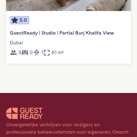
5.0
GuestReady | Studio | Partial Burj Khalifa View
Dubai
3
0
1
61 m²
Onvergetelijke verblijven voor reizigers en 
professionele beheersdiensten voor eigenaren. Omarm 