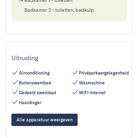
Badkamer 1
•
toiletten
Badkamer 2
•
toiletten, badkuip
Uitrusting
Airconditioning
Privéparkeergelegenheid
Buitenzwembad
Wasmachine
Gedeeld zwembad
WiFi-internet
Haardroger
Alle apparatuur weergeven