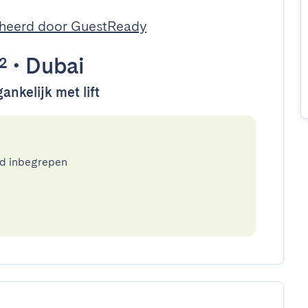
heerd door GuestReady
²
•
Dubai
ankelijk met lift
ed inbegrepen