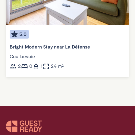
5.0
Bright Modern Stay near La Défense
Courbevoie
2
0
1
24 m²