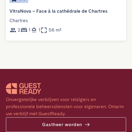
VitraNova – Face à la cathédrale de Chartres
Chartres
2
1
1
56 m²
Onvergetelijke verblijven voor reizigers en 
professionele beheersdiensten voor eigenaren. Omarm 
uw verblijf met GuestReady.
Gastheer worden