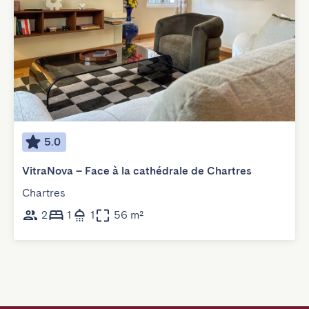
5.0
VitraNova – Face à la cathédrale de Chartres
Chartres
2
1
1
56 m²