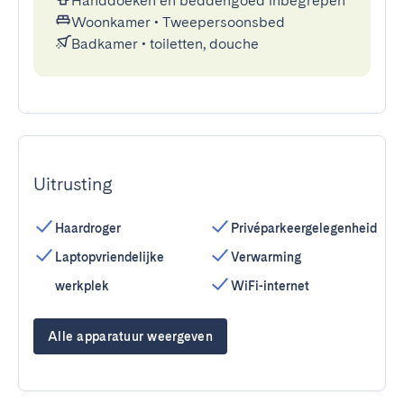
Handdoeken en beddengoed inbegrepen
Woonkamer
•
Tweepersoonsbed
Badkamer
•
toiletten, douche
Uitrusting
Haardroger
Privéparkeergelegenheid
Laptopvriendelijke
Verwarming
werkplek
WiFi-internet
Alle apparatuur weergeven