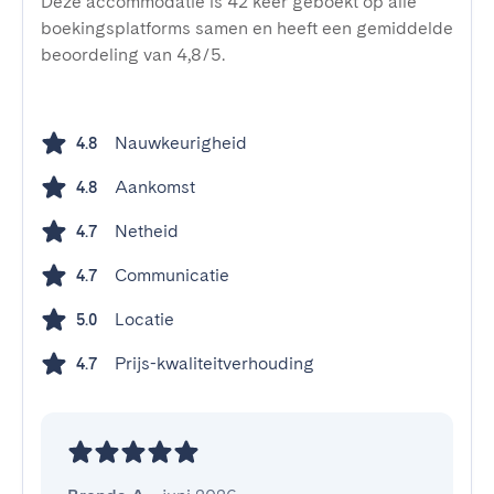
Deze accommodatie is 42 keer geboekt op alle
boekingsplatforms samen en heeft een gemiddelde
beoordeling van 4,8/5.
Nauwkeurigheid
4.8
Aankomst
4.8
Netheid
4.7
Communicatie
4.7
Locatie
5.0
Prijs-kwaliteitverhouding
4.7