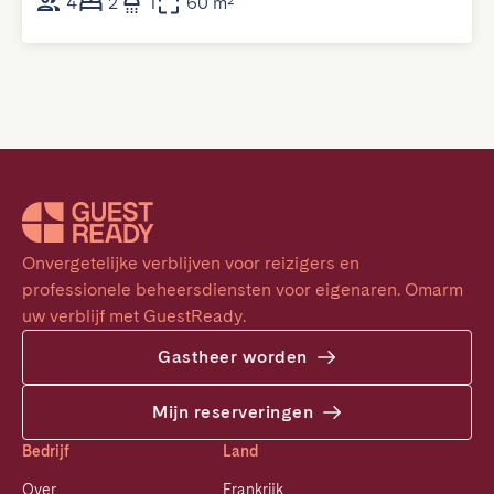
4
2
1
60 m²
Onvergetelijke verblijven voor reizigers en 
professionele beheersdiensten voor eigenaren. Omarm 
uw verblijf met GuestReady.
Gastheer worden
Mijn reserveringen
Bedrijf
Land
Over
Frankrijk