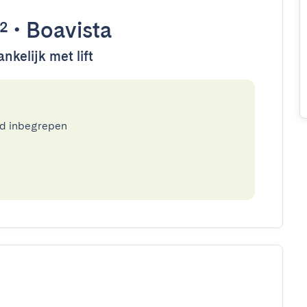
²
•
Boavista
nkelijk met lift
ed inbegrepen