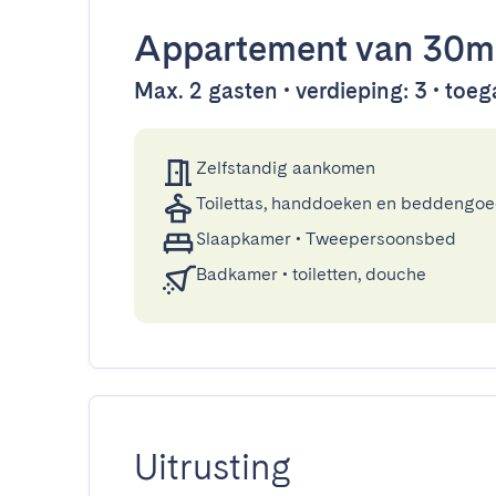
Appartement
van 30m
Max. 2 gasten • verdieping: 3 • toega
Zelfstandig aankomen
Toilettas, handdoeken en beddengo
Slaapkamer
•
Tweepersoonsbed
Badkamer
•
toiletten, douche
Uitrusting