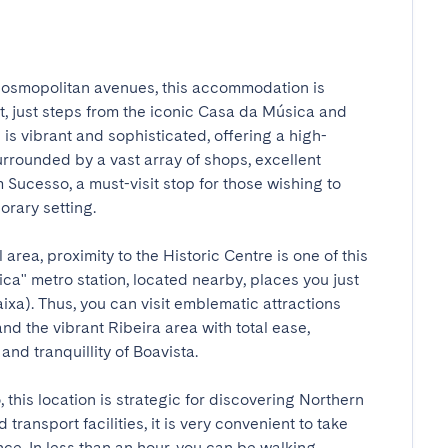
cosmopolitan avenues, this accommodation is 
ct, just steps from the iconic Casa da Música and 
s vibrant and sophisticated, offering a high-
urrounded by a vast array of shops, excellent 
ucesso, a must-visit stop for those wishing to 
ary setting.

 area, proximity to the Historic Centre is one of this 
a" metro station, located nearby, places you just 
a). Thus, you can visit emblematic attractions 
nd the vibrant Ribeira area with total ease, 
d tranquillity of Boavista.

this location is strategic for discovering Northern 
ransport facilities, it is very convenient to take 
nce. In less than an hour, you can be walking 