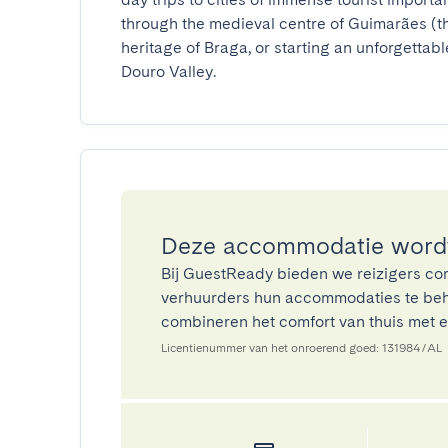
through the medieval centre of Guimarães (the
heritage of Braga, or starting an unforgettab
Douro Valley.
Deze accommodatie wordt
Bij GuestReady bieden we reizigers co
verhuurders hun accommodaties te beh
combineren het comfort van thuis met ee
Licentienummer van het onroerend goed: 131984/AL