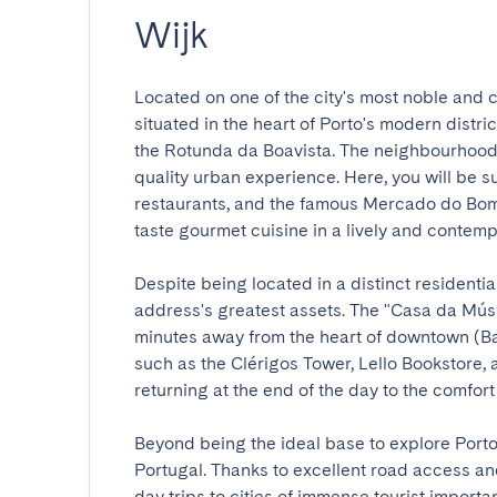
Wijk
Located on one of the city's most noble and 
situated in the heart of Porto's modern distri
the Rotunda da Boavista. The neighbourhood i
quality urban experience. Here, you will be s
restaurants, and the famous Mercado do Bom S
taste gourmet cuisine in a lively and contempor
Despite being located in a distinct residential
address's greatest assets. The "Casa da Músic
minutes away from the heart of downtown (Baix
such as the Clérigos Tower, Lello Bookstore, a
returning at the end of the day to the comfort an
Beyond being the ideal base to explore Porto, 
Portugal. Thanks to excellent road access and t
day trips to cities of immense tourist importa