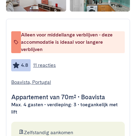
Alleen voor middellange verblijven - deze
accommodatie is ideaal voor langere
verblijven
4.8
11 reacties
Boavista, Portugal
Appartement
van 70m²
•
Boavista
Max. 4 gasten • verdieping: 3 • toegankelijk met
lift
Zelfstandig aankomen