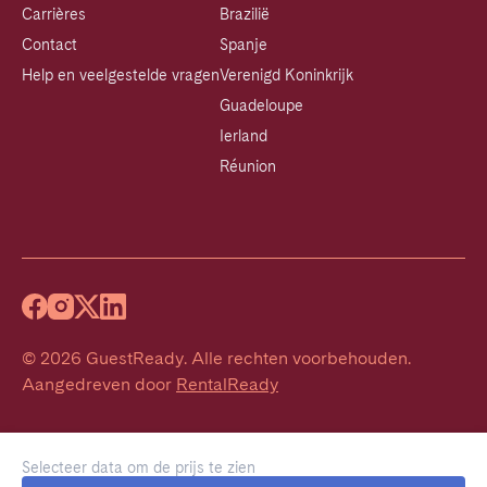
Carrières
Brazilië
Contact
Spanje
Help en veelgestelde vragen
Verenigd Koninkrijk
Guadeloupe
Ierland
Réunion
©
2026
GuestReady
.
Alle rechten voorbehouden.
Aangedreven door
RentalReady
Selecteer data om de prijs te zien