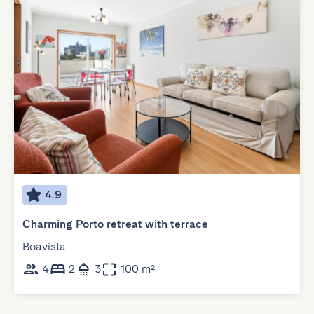
4.9
Charming Porto retreat with terrace
Boavista
4
2
3
100 m²