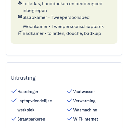
Toilettas, handdoeken en beddengoed
inbegrepen
Slaapkamer
•
Tweepersoonsbed
Woonkamer
•
Tweepersoonsslaapbank
Badkamer
•
toiletten, douche, badkuip
Uitrusting
Haardroger
Vaatwasser
Laptopvriendelijke
Verwarming
werkplek
Wasmachine
Straatparkeren
WiFi-internet