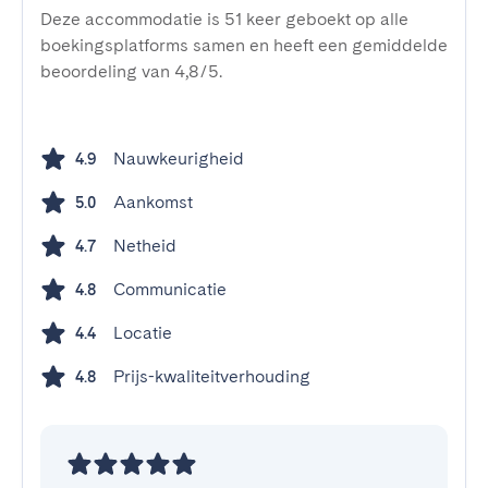
Deze accommodatie is 51 keer geboekt op alle
boekingsplatforms samen en heeft een gemiddelde
beoordeling van 4,8/5.
Nauwkeurigheid
4.9
Aankomst
5.0
Netheid
4.7
Communicatie
4.8
Locatie
4.4
Prijs-kwaliteitverhouding
4.8