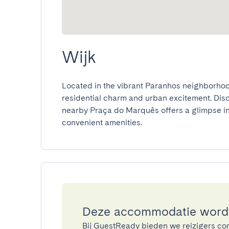
Wijk
Located in the vibrant Paranhos neighborhood,
residential charm and urban excitement. Discov
nearby Praça do Marquês offers a glimpse into
convenient amenities.
Deze accommodatie wordt
Bij GuestReady bieden we reizigers co