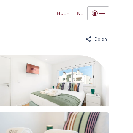
HULP
NL
Delen