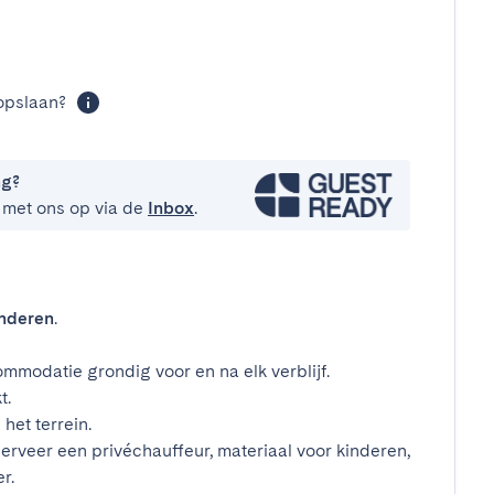
t
opslaan?
ng?
 met ons op via de
Inbox
.
inderen
.
mmodatie grondig voor en na elk verblijf.
t.
het terrein.
erveer een privéchauffeur, materiaal voor kinderen,
r.