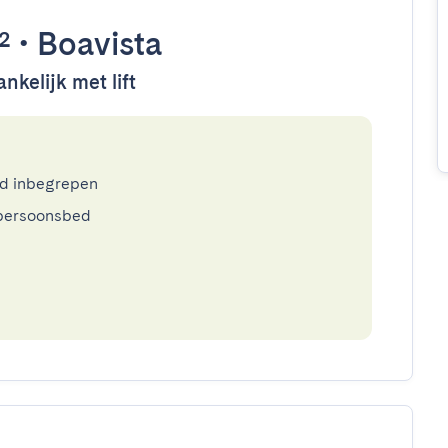
²
•
Boavista
nkelijk met lift
ed inbegrepen
persoonsbed