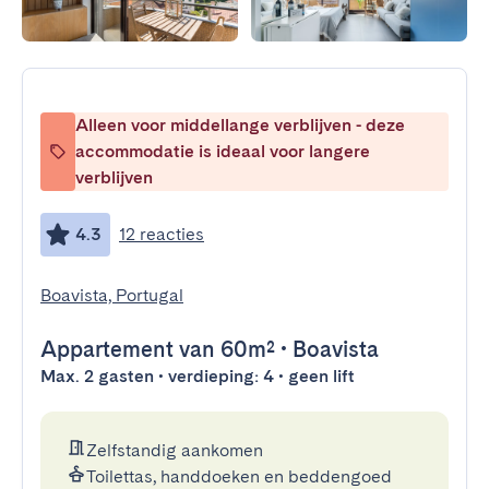
Alleen voor middellange verblijven - deze
accommodatie is ideaal voor langere
verblijven
4.3
12 reacties
Boavista, Portugal
Appartement
van 60m²
•
Boavista
Max. 2 gasten • verdieping: 4 • geen lift
Zelfstandig aankomen
Toilettas, handdoeken en beddengoed