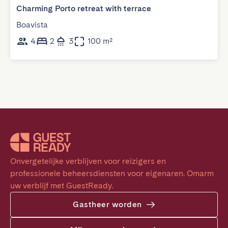
Charming Porto retreat with terrace
Boavista
4
2
3
100 m²
Onvergetelijke verblijven voor reizigers en 
professionele beheersdiensten voor eigenaren. Omarm 
uw verblijf met GuestReady.
Gastheer worden