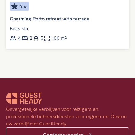
4.9
Charming Porto retreat with terrace
Boavista
4
2
3
100 m²
Onvergetelijke verblijven voor reizigers en 
professionele beheersdiensten voor eigenaren. Omarm 
uw verblijf met GuestReady.
Gastheer worden