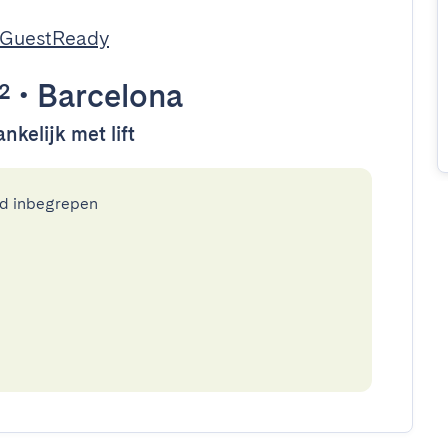
 GuestReady
²
•
Barcelona
nkelijk met lift
ed inbegrepen