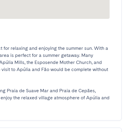
t for relaxing and enjoying the summer sun. With a 
 area is perfect for a summer getaway. Many 
e Apúlia Mills, the Esposende Mother Church, and 
o visit to Apúlia and Fão would be complete without 
ing Praia de Suave Mar and Praia de Cepães, 
enjoy the relaxed village atmosphere of Apúlia and 