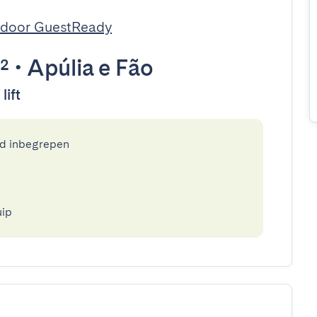
 door GuestReady
²
•
Apúlia e Fão
lift
ed inbegrepen
uip