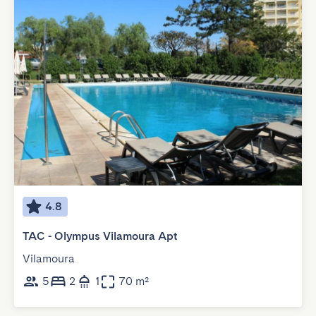
4.8
TAC - Olympus Vilamoura Apt
Vilamoura
5
2
1
70 m²