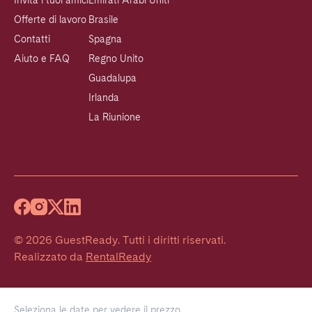
Invita i tuoi amici
Emirati Arabi Uniti
Offerte di lavoro
Brasile
Contatti
Spagna
Aiuto e FAQ
Regno Unito
Guadalupa
Irlanda
La Riunione
©
2026
GuestReady
.
Tutti i diritti riservati.
Realizzato da
RentalReady
Seleziona le date per vedere il prezzo