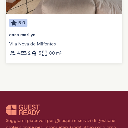
5.0
casa marilyn
Vila Nova de Milfontes
4
2
3
80 m²
Soggiorni piacevoli per gli ospiti e servizi di gestione 
professionale per i proprietari. Goditi il tuo soggiorno 