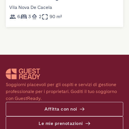
Vila Nova De Cacela
6
3
2
90 m²
Soggiorni piacevoli per gli ospiti e servizi di gestione 
professionale per i proprietari. Goditi il tuo soggiorno 
con GuestReady.
Affitta con noi
Le mie prenotazioni