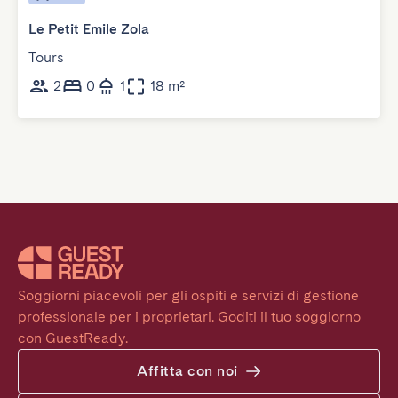
Le Petit Emile Zola
Tours
2
0
1
18 m²
Soggiorni piacevoli per gli ospiti e servizi di gestione 
professionale per i proprietari. Goditi il tuo soggiorno 
con GuestReady.
Affitta con noi