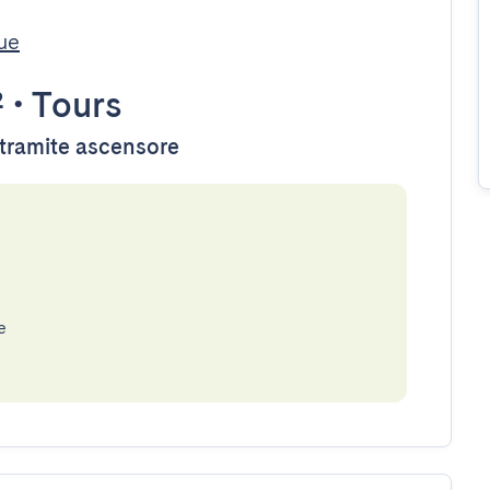
ue
²
•
Tours
e tramite ascensore
e