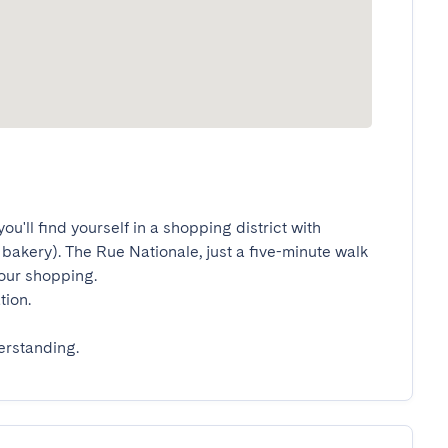
u'll find yourself in a shopping district with 
akery). The Rue Nationale, just a five-minute walk 
ur shopping.

n.

erstanding.