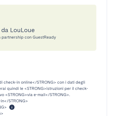
a da LouLoue
in partnership con GuestReady
i check-in online</STRONG>
con i dati degli
verai quindi le
<STRONG>istruzioni per il check-
ivo
<STRONG>via e-mail</STRONG>
.
-in</STRONG>
NG>
G>