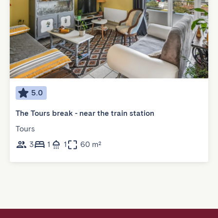
5.0
The Tours break - near the train station
Tours
3
1
1
60 m²