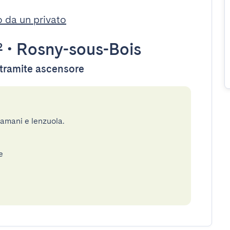
o da un privato
²
•
Rosny-sous-Bois
e tramite ascensore
gamani e lenzuola.
e
e