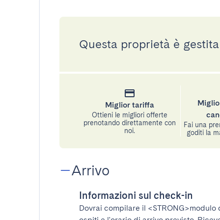
Questa proprietà è gestita
Miglio
Miglior tariffa
can
Ottieni le migliori offerte
prenotando direttamente con
Fai una pre
noi.
goditi la m
Arrivo
Informazioni sul check-in
Dovrai compilare il
<STRONG>modulo d
ospiti e l'orario di arrivo previsto. Rice