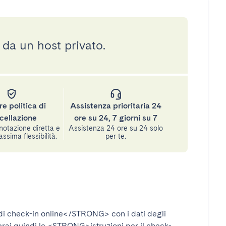
 da un host privato.
re politica di
Assistenza prioritaria 24
cellazione
ore su 24, 7 giorni su 7
notazione diretta e
Assistenza 24 ore su 24 solo
assima flessibilità.
per te.
i check-in online</STRONG>
con i dati degli
verai quindi le
<STRONG>istruzioni per il check-