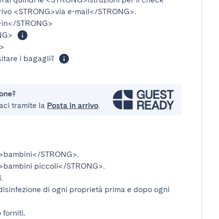
rivo
<STRONG>via e-mail</STRONG>
.
-in</STRONG>
NG>
>
itare i bagagli?
ione?
aci tramite la
Posta in arrivo
.
>bambini</STRONG>
.
bambini piccoli</STRONG>
.
i
.
disinfezione di ogni proprietà prima e dopo ogni
forniti.