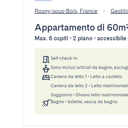
Rosny-sous-Bois, France
Gestit
Appartamento
di 60m
Max. 6 ospiti • 2 piano • accessibil
Self check-in
Sono inclusi articoli da bagno, asciu
Camera da letto 1
•
Letto a castello
Camera da letto 2
•
Letto matrimonial
Soggiorno
•
Divano letto matrimonial
Bagno
•
toilette, vasca da bagno