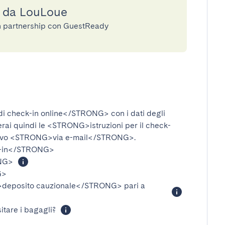
a da LouLoue
in partnership con GuestReady
i check-in online</STRONG>
con i dati degli
verai quindi le
<STRONG>istruzioni per il check-
ivo
<STRONG>via e-mail</STRONG>
.
-in</STRONG>
NG>
G>
eposito cauzionale</STRONG>
pari a
itare i bagagli?