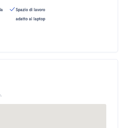
da
Spazio di lavoro
adatto ai laptop
.