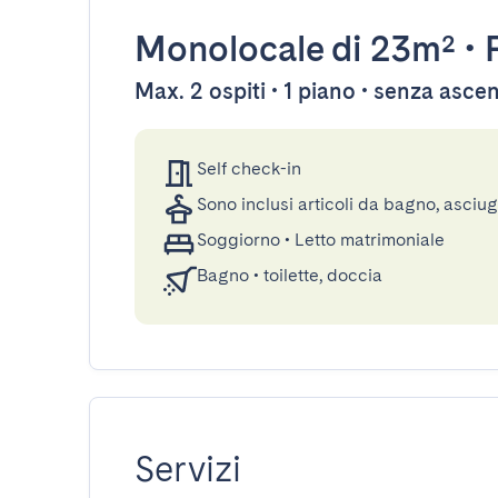
Monolocale
di 23m²
•
Max. 2 ospiti • 1 piano • senza asce
Self check-in
Sono inclusi articoli da bagno, asciu
Soggiorno
•
Letto matrimoniale
Bagno
•
toilette, doccia
Servizi