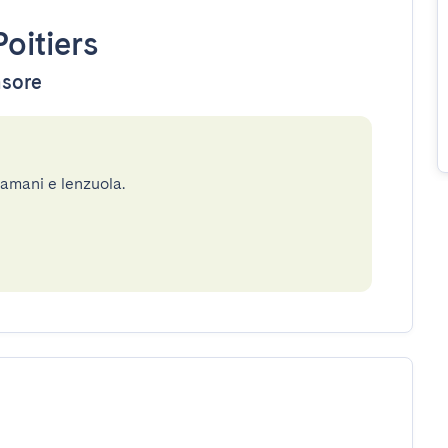
Poitiers
nsore
gamani e lenzuola.