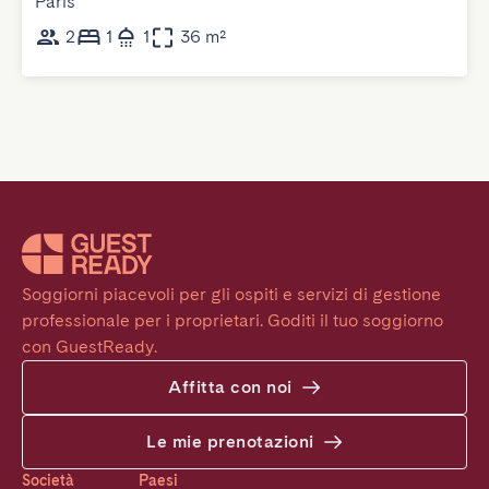
Paris
2
1
1
36 m²
Soggiorni piacevoli per gli ospiti e servizi di gestione 
professionale per i proprietari. Goditi il tuo soggiorno 
con GuestReady.
Affitta con noi
Le mie prenotazioni
Società
Paesi