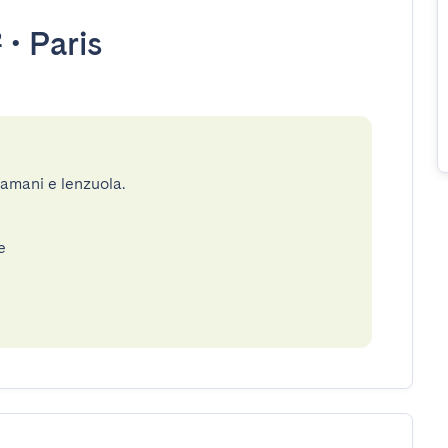
²
•
Paris
gamani e lenzuola.
e
e