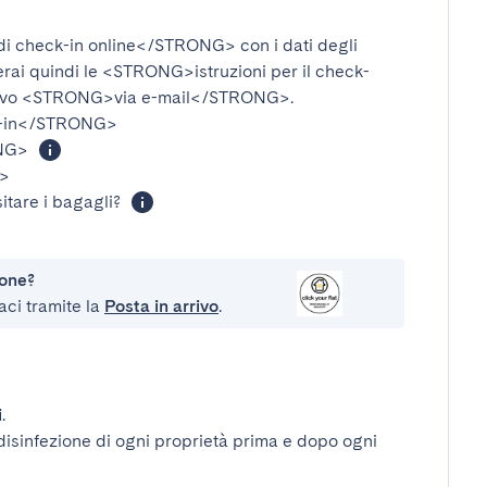
i check-in online</STRONG>
con i dati degli
verai quindi le
<STRONG>istruzioni per il check-
ivo
<STRONG>via e-mail</STRONG>
.
-in</STRONG>
NG>
>
itare i bagagli?
ione?
aci tramite la
Posta in arrivo
.
i
.
disinfezione di ogni proprietà prima e dopo ogni