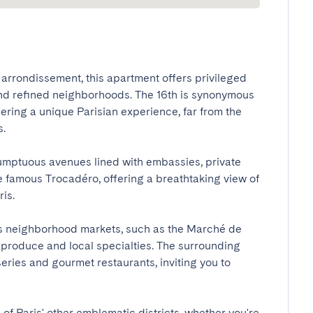
 arrondissement, this apartment offers privileged 
and refined neighborhoods. The 16th is synonymous 
ering a unique Parisian experience, far from the 


umptuous avenues lined with embassies, private 
e famous Trocadéro, offering a breathtaking view of 
.

ts neighborhood markets, such as the Marché de 
 produce and local specialties. The surrounding 
series and gourmet restaurants, inviting you to 
of Paris' other emblematic districts, whether you're 