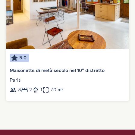
5.0
Maisonette di metà secolo nel 10° distretto
Paris
3
2
1
70 m²