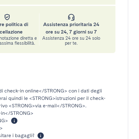
re politica di
Assistenza prioritaria 24
cellazione
ore su 24, 7 giorni su 7
notazione diretta e
Assistenza 24 ore su 24 solo
assima flessibilità.
per te.
i check-in online</STRONG>
con i dati degli
verai quindi le
<STRONG>istruzioni per il check-
rivo
<STRONG>via e-mail</STRONG>
.
-in</STRONG>
NG>
>
itare i bagagli?