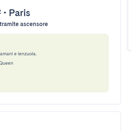
²
•
Paris
e tramite ascensore
gamani e lenzuola.
 Queen