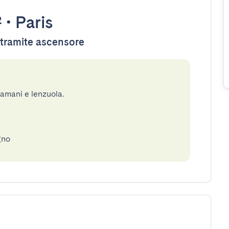
²
•
Paris
e tramite ascensore
gamani e lenzuola.
gno