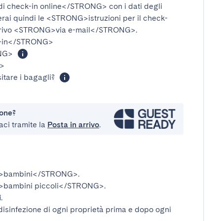
i check-in online</STRONG>
con i dati degli
verai quindi le
<STRONG>istruzioni per il check-
rivo
<STRONG>via e-mail</STRONG>
.
-in</STRONG>
NG>
>
itare i bagagli?
ione?
aci tramite la
Posta in arrivo
.
>bambini</STRONG>
.
bambini piccoli</STRONG>
.
i
.
disinfezione di ogni proprietà prima e dopo ogni