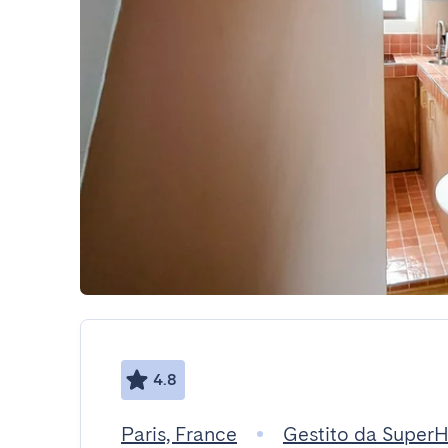
4.8
Paris, France
Gestito da SuperH