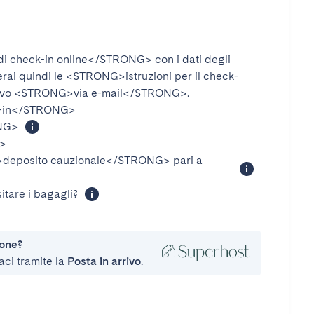
i check-in online</STRONG>
con i dati degli
verai quindi le
<STRONG>istruzioni per il check-
ivo
<STRONG>via e-mail</STRONG>
.
-in</STRONG>
NG>
>
eposito cauzionale</STRONG>
pari a
itare i bagagli?
ione?
aci tramite la
Posta in arrivo
.