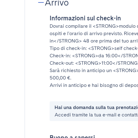
Arrivo
Informazioni sul check-in
Dovrai compilare il
<STRONG>modulo d
ospiti e l'orario di arrivo previsto. Rice
in</STRONG>
48 ore prima del tuo arr
Tipo di check-in:
<STRONG>self check
Check-in:
<STRONG>da 16:00</STRO
Check-out:
<STRONG>11:00</STRONG
Sarà richiesto in anticipo un
<STRONG>d
500,00 €.
Arrivi in anticipo e hai bisogno di depos
Hai una domanda sulla tua prenotaz
Accedi tramite la tua e-mail e contatt
Buono a sapersi