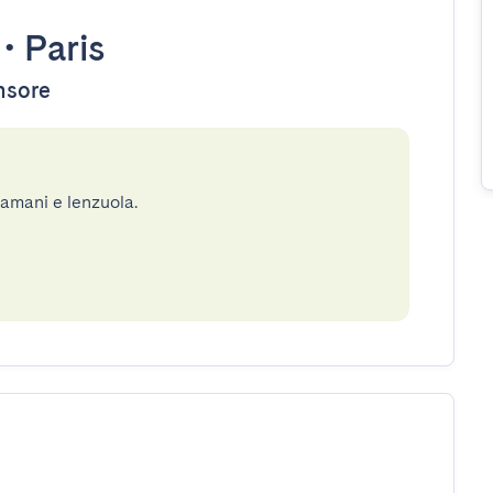
•
Paris
ensore
gamani e lenzuola.