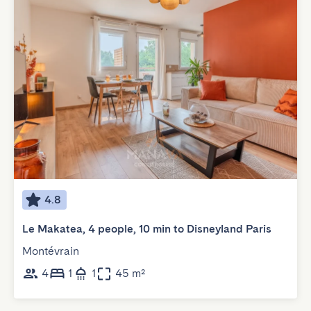
4.8
Le Makatea, 4 people, 10 min to Disneyland Paris
Montévrain
4
1
1
45 m²