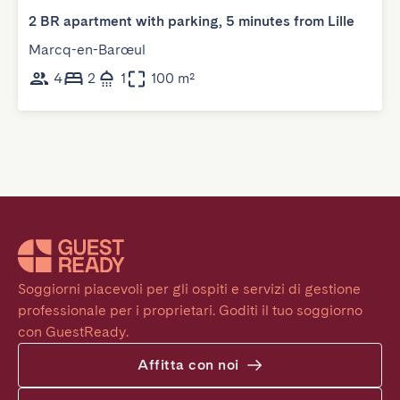
2 BR apartment with parking, 5 minutes from Lille
Marcq-en-Barœul
4
2
1
100 m²
Soggiorni piacevoli per gli ospiti e servizi di gestione 
professionale per i proprietari. Goditi il tuo soggiorno 
con GuestReady.
Affitta con noi