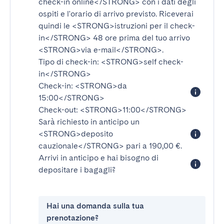
check-in online</STRONG>
con i dati degli
ospiti e l'orario di arrivo previsto. Riceverai
quindi le
<STRONG>istruzioni per il check-
in</STRONG>
48 ore prima del tuo arrivo
<STRONG>via e-mail</STRONG>
.
Tipo di check-in:
<STRONG>self check-
in</STRONG>
Check-in:
<STRONG>da
15:00</STRONG>
Check-out:
<STRONG>11:00</STRONG>
Sarà richiesto in anticipo un
<STRONG>deposito
cauzionale</STRONG>
pari a 190,00 €.
Arrivi in anticipo e hai bisogno di
depositare i bagagli?
Hai una domanda sulla tua
prenotazione?