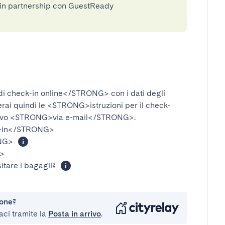
e in partnership con GuestReady
i check-in online</STRONG>
con i dati degli
verai quindi le
<STRONG>istruzioni per il check-
ivo
<STRONG>via e-mail</STRONG>
.
-in</STRONG>
NG>
>
itare i bagagli?
ione?
aci tramite la
Posta in arrivo
.