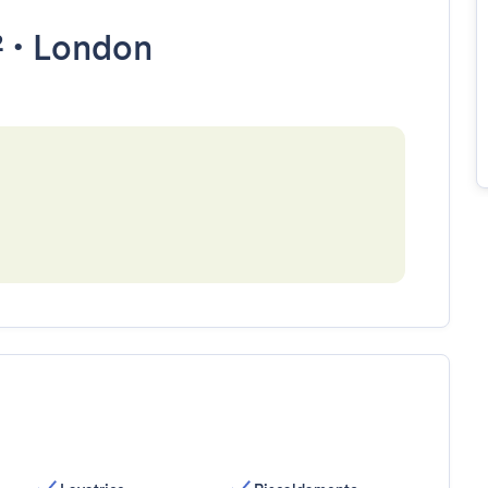
²
•
London