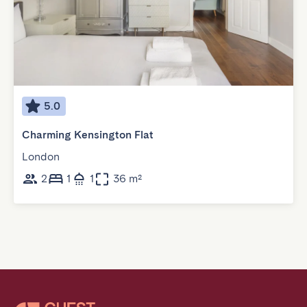
5.0
Charming Kensington Flat
London
2
1
1
36 m²