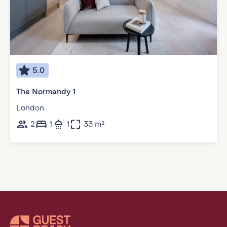
5.0
The Normandy 1
London
2
1
1
33 m²