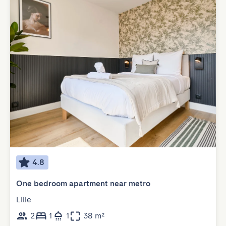
4.8
One bedroom apartment near metro
Lille
2
1
1
38 m²