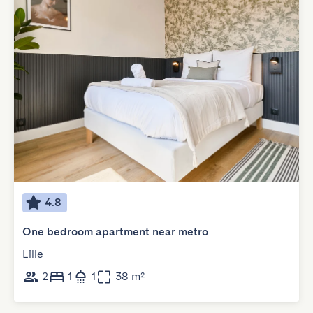
4.8
One bedroom apartment near metro
Lille
2
1
1
38 m²