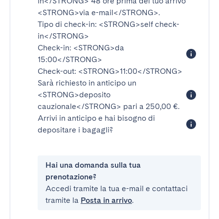
in</STRONG>
48 ore prima del tuo arrivo
<STRONG>via e-mail</STRONG>
.
Tipo di check-in:
<STRONG>self check-
in</STRONG>
Check-in:
<STRONG>da
15:00</STRONG>
Check-out:
<STRONG>11:00</STRONG>
Sarà richiesto in anticipo un
<STRONG>deposito
cauzionale</STRONG>
pari a 250,00 €.
Arrivi in anticipo e hai bisogno di
depositare i bagagli?
Hai una domanda sulla tua
prenotazione?
Accedi tramite la tua e-mail e contattaci
tramite la
Posta in arrivo
.